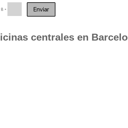
Enviar
=
 8
icinas centrales en Barcel