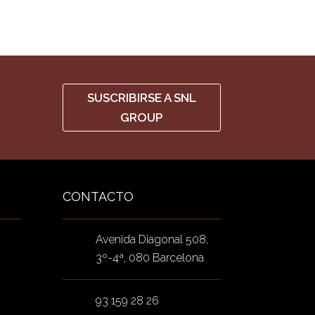
SUSCRIBIRSE A SNL
GROUP
CONTACTO
Avenida Diagonal 508,
3º-4ª, 080 Barcelona
93 159 28 26